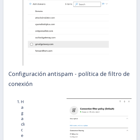
Configuración antispam - política de filtro de
conexión
H
a
g
a
cli
c
e