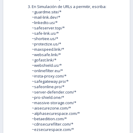
En Simulación de URLs a permitir, escriba:
~guardme.site/*
~mail-link.dev/*
~linkedto.us/*
~safeserver.top/*
~safe-link.us/*
~shortiee.us/*
~protectize.us/*
~maxspeed.link/*
~websafe.link/*
~gofast.link/*
~webshield.us/*
~onlinefilter.eu/*
~insta-proxy.com/*
~safegateway.pro/*
~safeonline.pro/*
~server-defender.com/*
~pro-shield.one/*
~massive-storage.com/*
~aisecurezone.com/*
~alphasecurespace.com/*
~betaedition.com/*
~cdnsecurefilter.com/*
~ezsecurespace.com/*