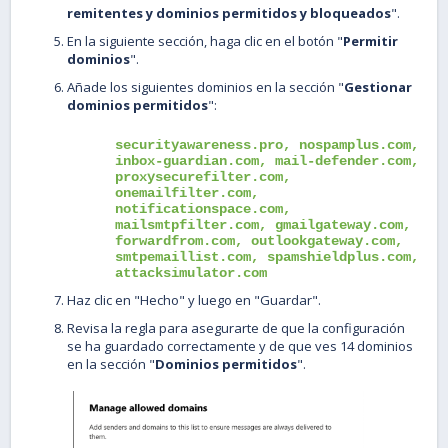
remitentes y dominios permitidos y bloqueados
".
En la siguiente sección, haga clic en el botón "
Permitir
dominios
".
Añade los siguientes dominios en la sección "
Gestionar
dominios permitidos
":
securityawareness.pro, nospamplus.com,
inbox-guardian.com, mail-defender.com,
proxysecurefilter.com,
onemailfilter.com,
notificationspace.com,
mailsmtpfilter.com, gmailgateway.com,
forwardfrom.com, outlookgateway.com,
smtpemaillist.com, spamshieldplus.com,
attacksimulator.com
Haz clic en "Hecho" y luego en "Guardar".
Revisa la regla para asegurarte de que la configuración
se ha guardado correctamente y de que ves 14 dominios
en la sección "
Dominios permitidos
".