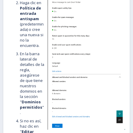
Haga clic en
Política de
entrada
antispam
(predetermin
ada) o cree
una nueva si
no la
encuentra.
En la barra
lateral de
detalles de la
regla,
asegúrese
de que tiene
nuestros
dominios en
la sección
"
Dominios
permitidos
"
.
Si no es así,
haz clic en
"
Editar