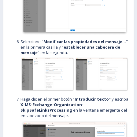
Seleccione "
Modificar las propiedades del mensaje...
"
en la primera casilla y "
establecer una cabecera de
mensaje
" en la segunda.
Haga clic en el primer botón "
Introducir texto
" y escriba
X-MS-Exchange-Organization-
SkipSafeLinksProcessing
en la ventana emergente del
encabezado del mensaje.