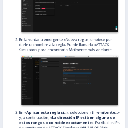
En la ventana emergente «Nueva regla», empiece por
darle un nombre a la regla. Puede llamarla «ATTACK
Simulator» para encontrarla fácilmente más adelante.
En «
Aplicar esta regla si
...», seleccione «
El remitente.
..»
y, a continuación, «
La dirección IP está en alguno de
estos rangos o coincide exactamente
». Escriba los IPs
del remitente de ATTACK Simulator
168.245.96.234
y