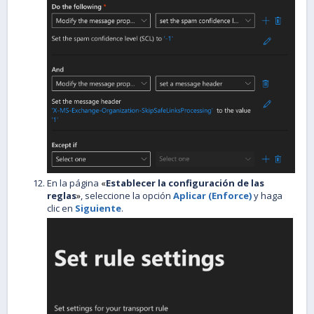
En la página
«
Establecer la configuración de las
reglas
»
, seleccione la opción
Aplicar (Enforce)
y haga
clic en
Siguiente
.