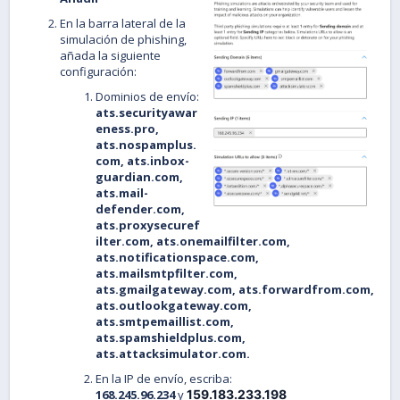
En la barra lateral de la
simulación de phishing,
añada la siguiente
configuración:
Dominios de envío:
ats.securityawar
eness.pro,
ats.nospamplus.
com, ats.inbox-
guardian.com,
ats.mail-
defender.com,
ats.proxysecuref
ilter.com, ats.onemailfilter.com,
ats.notificationspace.com,
ats.mailsmtpfilter.com,
ats.gmailgateway.com, ats.forwardfrom.com,
ats.outlookgateway.com,
ats.smtpemaillist.com,
ats.spamshieldplus.com,
ats.attacksimulator.com.
En la IP de envío, escriba:
168.245.96.234
y
159.183.233.198