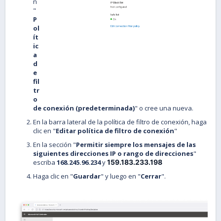
n
"
P
ol
ít
ic
a
d
e
fil
tr
o
de conexión (predeterminada)
" o cree una nueva.
En la barra lateral de la política de filtro de conexión, haga
clic en "
Editar política de filtro de conexión
"
En la sección "
Permitir siempre los mensajes de las
siguientes direcciones IP o rango de direcciones
"
escriba
168.245.96.234
y
159.183.233.198
Haga clic en "
Guardar
" y luego en "
Cerrar
".