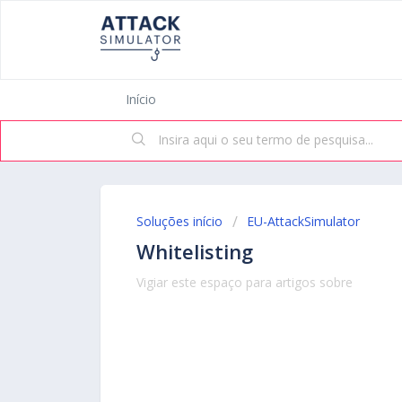
Início
Soluções início
EU-AttackSimulator
Whitelisting
Vigiar este espaço para artigos sobre