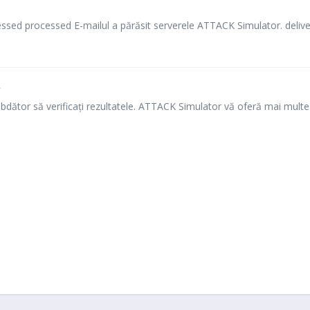
ed processed E-mailul a părăsit serverele ATTACK Simulator. delivered 
v
ăbdător să verificați rezultatele. ATTACK Simulator vă oferă mai multe